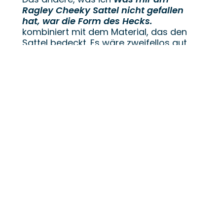
Ragley Cheeky Sattel nicht gefallen
hat, war die Form des Hecks.
kombiniert mit dem Material, das den
Sattel bedeckt. Es wäre zweifellos gut
für einen Rennradsattel,
jedoch
Mountainbiker müssen sich
hinter dem Sattel bewegen können
und leicht wieder auf. Die Kombination
aus den scharfen Flossen am Heck des
Ragley-Sattels und der griffigen,
gummierten Beschichtung hatte die
unangenehme Angewohnheit, meine
Shorts zu verfangen und zu zerreißen.
Tatsächlich hatten sie die schlimme,
schlimme, schlimme Angewohnheit,
direkt in meine Hoden zu stoßen und
mich dazu zu bringen, den Sattel zu
verfluchen, während ich auf dem Boden
kauerte und meine geprellten Eier hielt.
Das machte mich nicht gerade