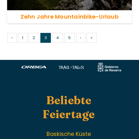
Zehn Jahre Mountainbike-Urlaub
‹
1
2
3
4
5
›
»
Beliebte
Feiertage
Baskische Küste