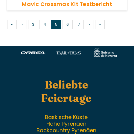
Mavic Crossmax Kit Testbericht
«
‹
3
4
5
6
7
›
»
Beliebte
Feiertage
Baskische Küste
Hohe Pyrenäen
Backcountry Pyrenäen