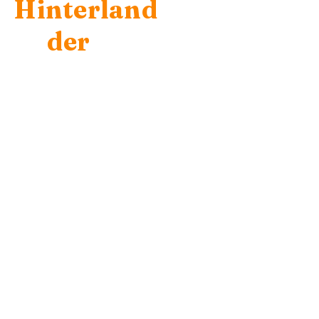
Hinterland
der
Pyrenäen:
Neue
Trails
für 2015
Wir haben uns auf
die Suche nach
neuen Strecken für
unsere diesjährigen
Backcountry
Pyrenäen
Mountainbike-Ferien