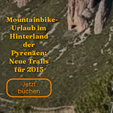
Mountainbike-
Urlaub im
Hinterland
der
Pyrenäen:
Neue Trails
für 2015
Jetzt
buchen