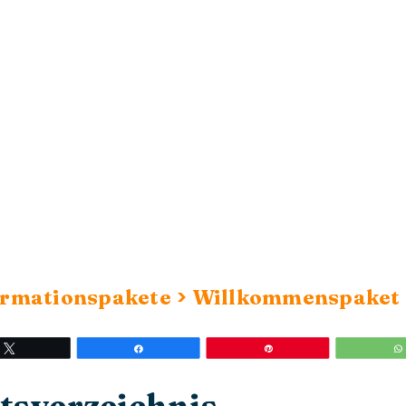
>
rmationspakete
Willkommenspaket
Twittern
Teilen
Stift