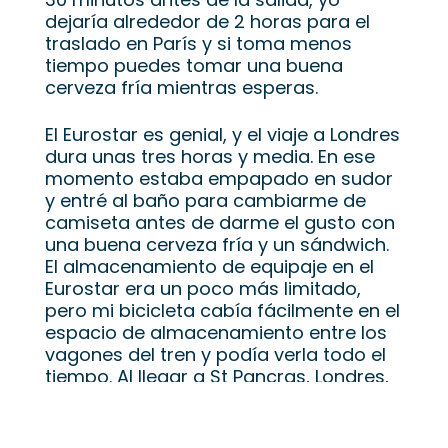
dejaría alrededor de 2 horas para el
traslado en París y si toma menos
tiempo puedes tomar una buena
cerveza fría mientras esperas.
El Eurostar es genial, y el viaje a Londres
dura unas tres horas y media. En ese
momento estaba empapado en sudor
y entré al baño para cambiarme de
camiseta antes de darme el gusto con
una buena cerveza fría y un sándwich.
El almacenamiento de equipaje en el
Eurostar era un poco más limitado,
pero mi bicicleta cabía fácilmente en el
espacio de almacenamiento entre los
vagones del tren y podía verla todo el
tiempo. Al llegar a St Pancras, Londres,
dejé que todos bajaran del tren y luego
me dirigí a un bar para tomar algo con
unos amigos. El camino a Kings Cross