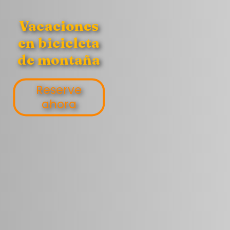
Vacaciones
en bicicleta
de montaña
Reserve
ahora