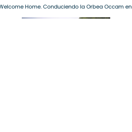
n Welcome Home. Conduciendo la Orbea Occam en
n bicicleta de montaña en
Primavera 2015