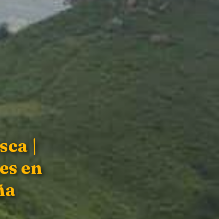
sca |
es en
ña