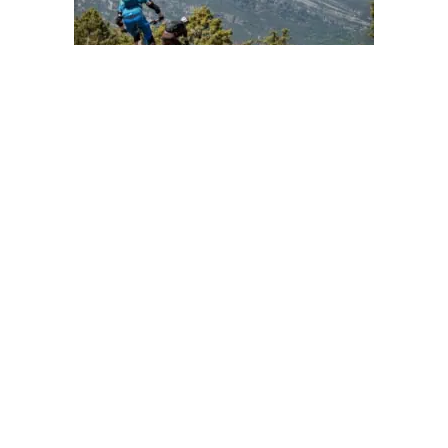
eíble informe de vacacione
Pirineos de backcountry
corrido original de basqueMTB por los Pirineos es