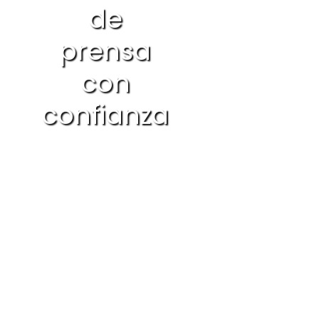
de
prensa
con
confianza