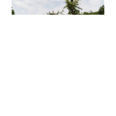
Construcción de
senderos para
bicicletas de
montaña en el País
Vasco y
construcción de
comunidad