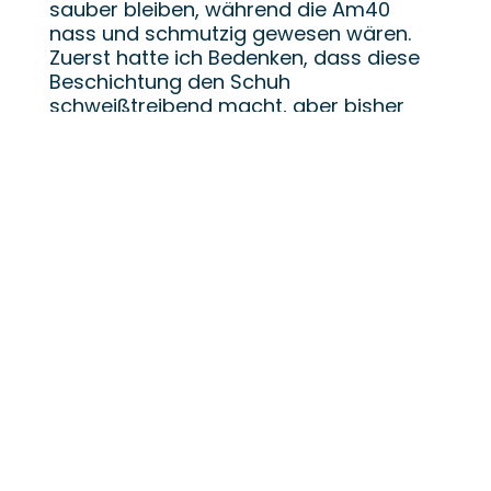
sauber bleiben, während die Am40
nass und schmutzig gewesen wären.
Zuerst hatte ich Bedenken, dass diese
Beschichtung den Schuh
schweißtreibend macht, aber bisher
war das kein Problem, trotz sehr
warmen spanischen Wetters im letzten
Monat. Was ich festgestellt habe, ist,
dass die AM41
länger zum Trocknen
als
meine AM40, wahrscheinlich wegen der
Plastikbeschichtung.
Eine Anmerkung zur Größe. Die
AM40
waren eng
und meine übliche Größe 43
war mir etwas zu eng, obwohl sie
immer noch bequem war. Ich habe mir
die AM41 auch in Größe 43 gekauft,
aber ich finde sie etwas enger. Es lohnt
sich definitiv, bei diesen Schuhen eine
Nummer größer zu wählen oder sie