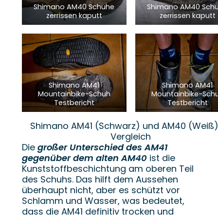
Shimano AM40 Schuhe
Shimano AM40 Sch
zerrissen kaputt
zerrissen kaputt
Shimano AM41
Shimano AM41
Mountainbike-Schuh
Mountainbike-Sch
Testbericht
Testbericht
Shimano AM41 (Schwarz) und AM40 (Weiß)
Vergleich
Die
großer Unterschied des AM41
gegenüber dem alten AM40
ist die
Kunststoffbeschichtung am oberen Teil
des Schuhs. Das hilft dem Aussehen
überhaupt nicht, aber es schützt vor
Schlamm und Wasser, was bedeutet,
dass die AM41 definitiv trocken und