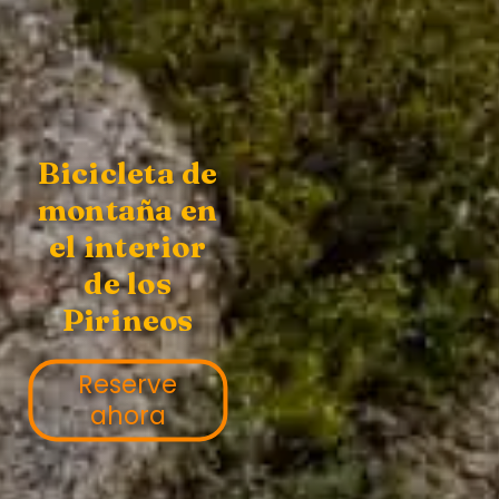
Bicicleta de
montaña en
el interior
de los
Pirineos
Reserve
ahora