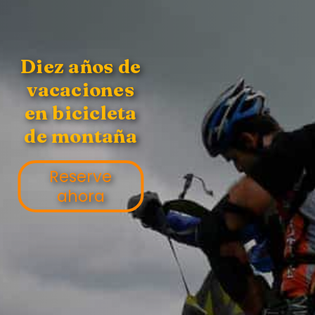
Diez años de
vacaciones
en bicicleta
de montaña
Reserve
ahora