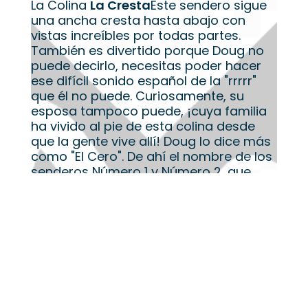
La Colina
La Cresta
Este sendero sigue
una ancha cresta hasta abajo con
vistas increíbles por todas partes.
También es divertido porque Doug no
puede decirlo, necesitas poder hacer
ese difícil sonido español de la "rrrrr"
que él no puede. Curiosamente, su
esposa tampoco puede, ¡cuya familia
ha vivido al pie de esta colina desde
que la gente vive allí! Doug lo dice más
como "El Cero". De ahí el nombre de los
senderos Número 1 y Número 2, que
hemos construido cerca de aquí y que
también son algunos de los mejores
senderos de MTB de la costa vasca.
El Cerro, que es un sendero de bicicleta
de montaña "doble diamante negro"
construido a mano en la costa vasca.
Doug sabe muy bien que fue