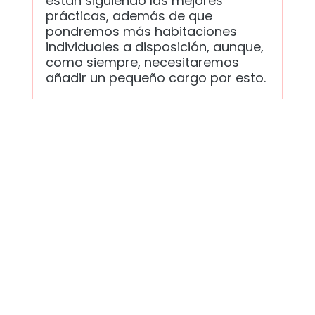
están siguiendo las mejores
prácticas, además de que
pondremos más habitaciones
individuales a disposición, aunque,
como siempre, necesitaremos
añadir un pequeño cargo por esto.
Lo que te pedimos:
Se pedirá a
todos los invitados que lleguen que
muestren una prueba negativa a
su llegada. Es muy fácil de hacer y
tiene un costo muy bajo. Si alguien
está preocupado por esto, por
favor háganoslo saber. Nuestros
guías harán lo mismo.
Minimizando tus riesgos:
Siempre
aconsejamos a nuestros
huéspedes que contraten un
seguro que los cubra en caso de
cancelación por su parte y esto es